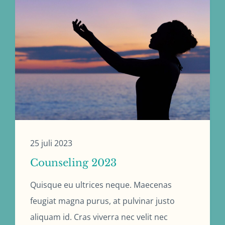
25 juli 2023
Counseling 2023
Quisque eu ultrices neque. Maecenas
feugiat magna purus, at pulvinar justo
aliquam id. Cras viverra nec velit nec