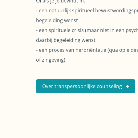
Of als je je bevindt in:
- een natuurlijk spiritueel bewustwordingsp
begeleiding wenst
- een spirituele crisis (maar niet in een psy
daarbij begeleiding wenst
- een proces van heroriëntatie (qua opleiding
of zingeving).
Over transpersoonlijke counseling