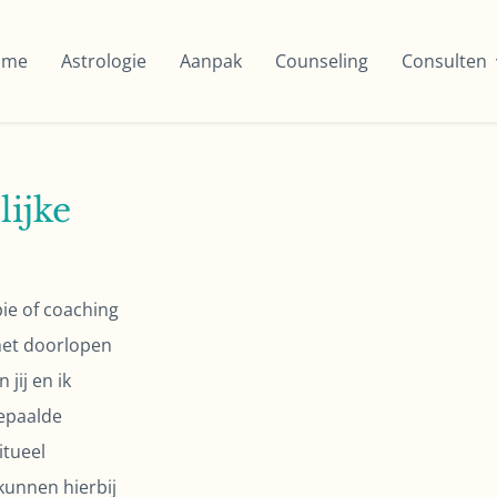
ome
Astrologie
Aanpak
Counseling
Consulten
lijke
ie of coaching
 het doorlopen
jij en ik
epaalde
itueel
 kunnen hierbij