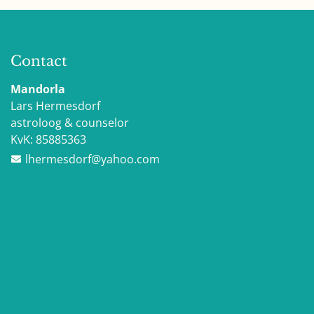
Contact
Mandorla
Lars Hermesdorf
astroloog & counselor
KvK:
85885363
lhermesdorf@yahoo.com