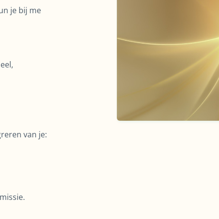
un je bij me
eel,
greren van je:
missie.