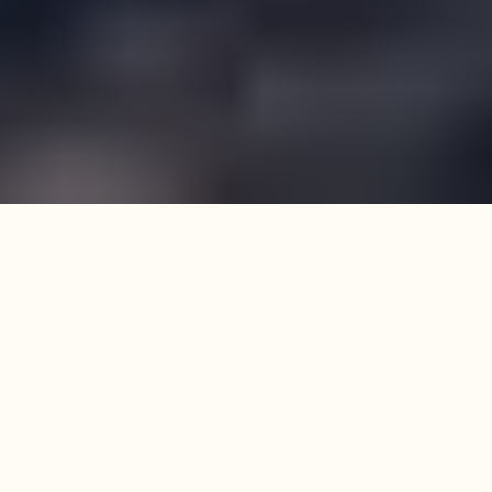
Welkom
Hartelijk welkom bij Mandorla, mijn praktijk
voor transpersoonlijke astrologie en counseling.
Mijn naam is Lars Hermesdorf. Ik verdiep me al
ruim vijfendertig jaar in diverse vormen van astrologie.